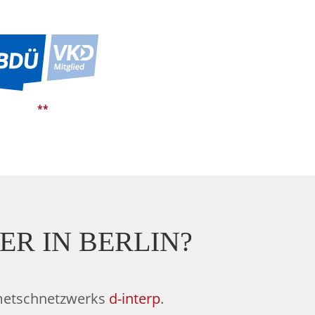
**
R IN BERLIN?
olmetschnetzwerks
d-interp
.