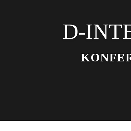
D-INT
KONFE